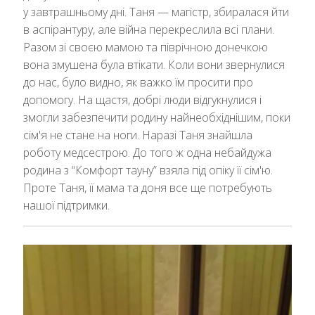
у завтрашньому дні. Таня — магістр, збиралася йти
в аспірантуру, але війна перекреслила всі плани.
Разом зі своєю мамою та піврічною донечкою
вона змушена була втікати. Коли вони звернулися
до нас, було видно, як важко їм просити про
допомогу. На щастя, добрі люди відгукнулися і
змогли забезпечити родину найнеобхіднішим, поки
сім'я не стане на ноги. Наразі Таня знайшла
роботу медсестрою. До того ж одна небайдужа
родина з “Комфорт тауну” взяла під опіку її сім'ю.
Проте Таня, її мама та доня все ще потребують
нашої підтримки.