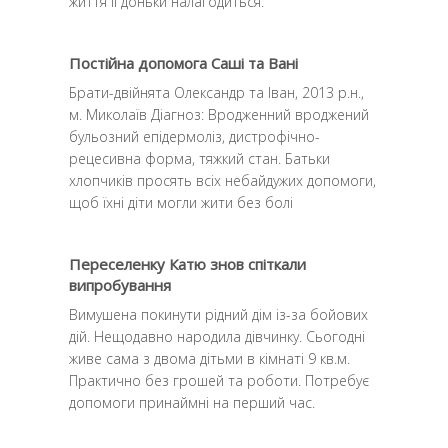
життя її доньки налагодиться.
Постійна допомога Саші та Вані
Брати-двійнята Олександр та Іван, 2013 р.н.,
м. Миколаїв Діагноз: Вродженний вроджений
бульозний епідермоліз, дистрофічно-
рецесивна форма, тяжкий стан. Батьки
хлопчиків просять всіх небайдужих допомоги,
щоб їхні діти могли жити без болi
Переселенку Катю знов спіткали
випробування
Вимушена покинути рідний дім із-за бойових
дій. Нещодавно народила дівчинку. Сьогодні
живе сама з двома дітьми в кімнаті 9 кв.м.
Практично без грошей та роботи. Потребує
допомоги принаймні на перший час.