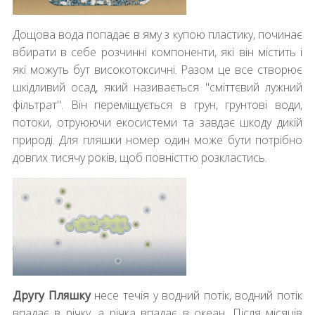
Дощова вода попадає в яму з купою пластику, починає
вбирати в себе розчинні компоненти, які він містить і
які можуть бут високотоксичні. Разом це все створює
шкідливий осад, який називається "сміттєвий лужний
фільтрат". Він переміщується в грун, грунтові води,
потоки, отруюючи екосистеми та завдає шкоду дикій
природі. Для пляшки номер один може бути потрібно
довгих тисячу років, щоб повністтю розкластись.
Другу Пляшку
несе течія у водний потік, водний потік
впадає в річку, а річка впадає в океан. Після місяців