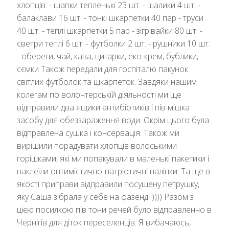
хлопців: - шапки тепленькі 23 шт. - шалики 4 шт. -
балаклави 16 шт. - тонкі шкарпетки 40 пар - труси
40 шт. - теплі шкарпетки 5 пар - зігрівайки 80 шт. -
светри теплі 6 шт. - футболки 2 шт. - рушники 10 шт.
- обереги, чай, кава, цигарки, еко-крем, бублики,
сємки Також передали для госпіталю пакунок
світлих футболок та шкарпеток. Завдяки нашим
колегам по волонтерській діяльності ми ще
відправили два ящики антибіотиків і пів мішка
засобу для обеззараження води. Окрім цього була
відправлена сушка і консервація. Також ми
вирішили порадувати хлопців волоськими
горішками, які ми попакували в маленькі пакетики і
наклеїли оптимістично-патріотичні наліпки. Та ще в
якості приправи відправили посушену петрушку,
яку Саша зібрала у себе на фазенді )))) Разом з
цією посилкою пів тони речей було відправленно в
Чернігів для діток переселенців. Я вибачаюсь,