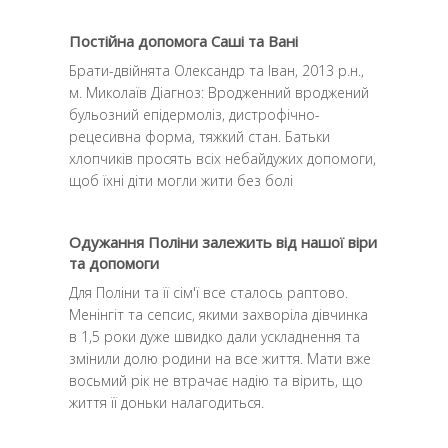
Постійна допомога Саші та Вані
Брати-двійнята Олександр та Іван, 2013 р.н.,
м. Миколаїв Діагноз: Вродженний вроджений
бульозний епідермоліз, дистрофічно-
рецесивна форма, тяжкий стан. Батьки
хлопчиків просять всіх небайдужих допомоги,
щоб їхні діти могли жити без болi
Одужання Поліни залежить від нашої віри
та допомоги
Для Поліни та її сім'ї все сталось раптово.
Менінгіт та сепсис, якими захворіла дівчинка
в 1,5 роки дуже швидко дали ускладнення та
змінили долю родини на все життя. Мати вже
восьмий рік не втрачає надію та вірить, що
життя її доньки налагодиться.