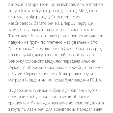
вагою в півтори тони. Вона відправляла, а я тепер
звітую (от такий у нас розподіл праці) Ми давно
планували відправку цієї посилки, тому
назбиралось багато речей. Впершу чергу, це
закуплені завдяки всім вам теплі флісові кофти.
Також дуже багато теплих речей принесли бджілки-
павучихи з групи по плетнню маскувальних сіток
"Дарничанка". Немало речей було зібрано і серед
наших сусідів, дякую що постійно допомагаєте.
Баночку солодкого меду, яку передала Альона
(Agidel), я обережно заховала в коробці з теплими
речами. Окрім теплих речей відправлені були
матраси і ковдри, які ми роздобули завдяки ГЕША.
В Дзержинську лікарню були відправлені хірургічні
перчатки, які були куплені завдяки зібраним
кришечкам. Як завжди нам дуже допомогли дівчата
з групи "В'язані речі для воїнів" вони передали для