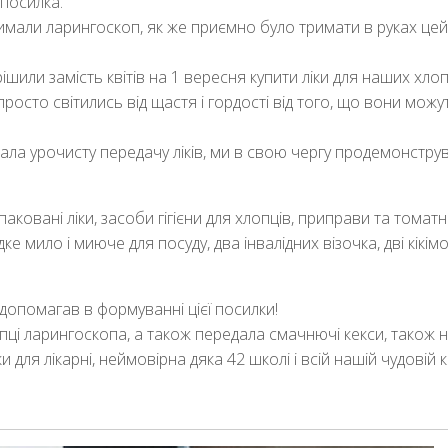
 посилка.
имали ларингоскоп, як же приємно було тримати в руках це
рішили замість квітів на 1 вересня купити ліки для наших хлоп
 просто світились від щастя і гордості від того, що вони можу
ла урочисту передачу ліків, ми в свою чергу продемонстру
аковані ліки, засоби гігієни для хлопців, приправи та томат
 мило і миюче для посуду, два інвалідних візочка, дві кікімо
 допомагав в формуванні цієї посилки!
купці ларингоскопа, а також передала смачнючі кекси, також
ки для лікарні, неймовірна дяка 42 школі і всій нашій чудовій 