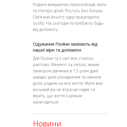
Родина вимушених переселенців, мати
та п'ятеро дітей. Ростуть без батька.
Сім'я має всього одну працездатну
особу. На сьогодні потребують будь-
яку допомогу.
Одужання Поліни залежить від
нашої віри та допомоги
Для Поліни та її сім'ї все сталось
раптово. Менінгіт та сепсис, якими
захворіла дівчинка в 1,5 роки дуже
швидко дали ускладнення та змінили
долю родини на все життя. Мати вже
восьмий рік не втрачає надію та
вірить, що життя її доньки
налагодиться.
Новини