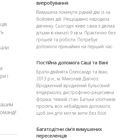
випробування
й
Вимушена покинути рідний дім із-за
бойових дій. Нещодавно народила
ців.
дівчинку. Сьогодні живе сама з двома
ть
дітьми в кімнаті 9 кв.м. Практично без
грошей та роботи. Потребує
допомоги принаймні на перший час.
вали
Постійна допомога Саші та Вані
на
Брати-двійнята Олександр та Іван,
ри і
2013 р.н., м. Миколаїв Діагноз:
Вродженний вроджений бульозний
епідермоліз, дистрофічно-рецесивна
форма, тяжкий стан. Батьки хлопчиків
 нашим
просять всіх небайдужих допомоги,
команді!
щоб їхні діти могли жити без болi
Багатодітни сім'я вимушених
переселенців