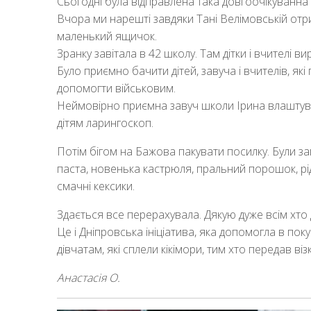
Сьогодні була відправлена така довгоочікуванна
Вчора ми нарешті завдяки Тані Велімовській отр
маленький ящичок.
Зранку завітала в 42 школу. Там дітки і вчителі ви
Було приємно бачити дітей, завуча і вчителів, які
допомогти військовим.
Неймовірно приємна завуч школи Ірина влаштува
дітям ларингоскоп.
Потім бігом на Бажова пакувати посилку. Були зап
паста, новенька кастрюля, пральний порошок, рідке
смачні кексики.
Здається все перерахувала. Дякую дуже всім хто
Це і Дніпровська ініціатива, яка допомогла в по
дівчатам, які сплели кікімори, тим хто передав віз
Анастасія О.