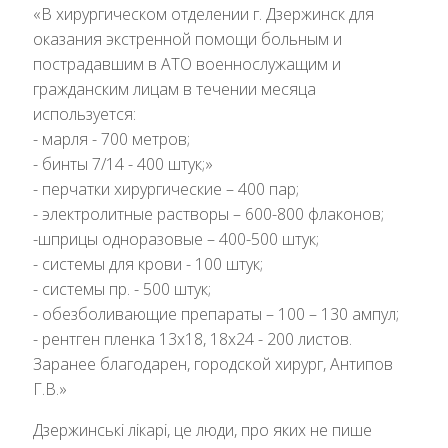
«В хирургическом отделении г. Дзержинск для
оказания экстренной помощи больным и
пострадавшим в АТО военнослужащим и
гражданским лицам в течении месяца
используется:
- марля - 700 метров;
- бинты 7/14 - 400 штук;»
- перчатки хирургические – 400 пар;
- электролитные растворы – 600-800 флаконов;
-шприцы одноразовые – 400-500 штук;
- системы для крови - 100 штук;
- системы пр. - 500 штук;
- обезболивающие препараты – 100 – 130 ампул;
- рентген пленка 13х18, 18х24 - 200 листов.
Заранее благодарен, городской хирург, Антипов
Г.В.»
Дзержинські лікарі, це люди, про яких не пише