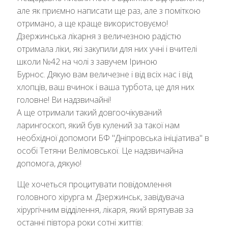
але як приємно написати ще раз, але з поміткою
отримано, а ще краще використовуємо!
Дзержинська лікарня з величезною радістю
отримала ліки, які закупили для них учні і вчителі
школи №42 на чолі з завучем Іриною
Бурнос. Дякую вам величезне і від всіх нас і від
хлопців, ваш вчинок і ваша турбота, це для них
головне! Ви надзвичайні!
А ще отримали такий довгоочікуваний
ларингоскоп, який був кулений за такої нам
необхідної допомоги БФ "Дніпровська ініціатива" в
особі Тетяни Велімовської. Це надзвичайна
допомога, дякую!
Ще хочеться процитувати повідомлення
головного хірурга м. Дзержинськ, завідувача
хірургічним відділення, лікаря, який врятував за
останні півтора роки сотні життів: