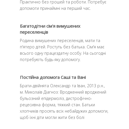
Практично без грошей та роботи. Потребує
допомоги принаймні на перший час.
Багатодітни сім'я вимушених
переселенців
Родина вимушених переселенців, мати та
п'ятеро дітей. Ростуть без батька. Сім'я має
всього одну працездатну особу. На сьогодні
потребують будь-яку допомогу.
Постійна допомога Саші та Вані
Брати-двійнята Олександр та Іван, 2013 р.н.,
м. Миколаїв Діагноз: Вродженний вроджений
бульозний епідермоліз, дистрофічно-
рецесивна форма, тяжкий стан. Батьки
хлопчиків просять всіх небайдужих допомоги,
щоб їхні діти могли жити без болi