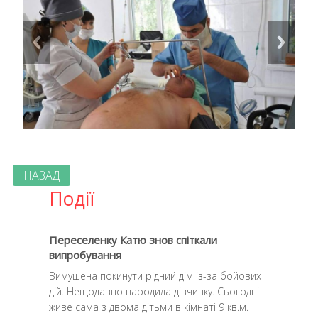
НАЗАД
Події
Переселенку Катю знов спіткали
випробування
Вимушена покинути рідний дім із-за бойових
дій. Нещодавно народила дівчинку. Сьогодні
живе сама з двома дітьми в кімнаті 9 кв.м.