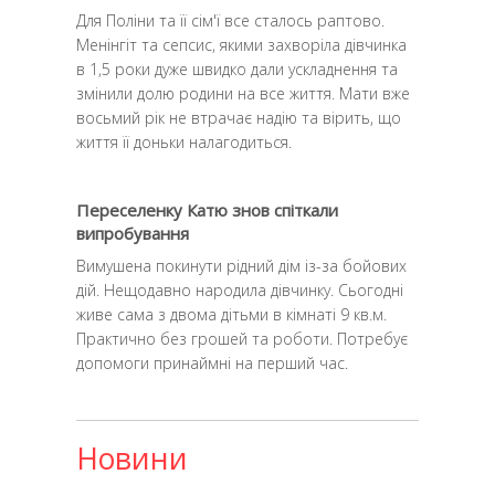
Для Поліни та її сім'ї все сталось раптово.
Менінгіт та сепсис, якими захворіла дівчинка
в 1,5 роки дуже швидко дали ускладнення та
змінили долю родини на все життя. Мати вже
восьмий рік не втрачає надію та вірить, що
життя її доньки налагодиться.
Переселенку Катю знов спіткали
випробування
Вимушена покинути рідний дім із-за бойових
дій. Нещодавно народила дівчинку. Сьогодні
живе сама з двома дітьми в кімнаті 9 кв.м.
Практично без грошей та роботи. Потребує
допомоги принаймні на перший час.
Новини