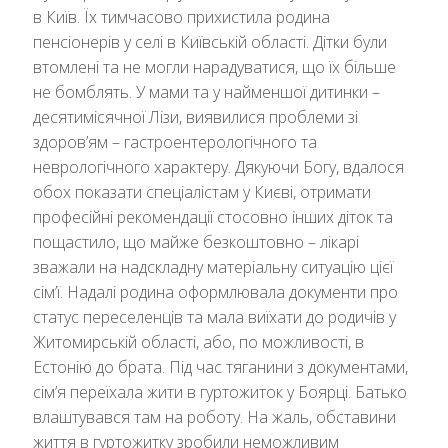
в Київ. Їх тимчасово прихистила родина
пенсіонерів у селі в Київській області. Дітки були
втомлені та не могли нарадуватися, що їх більше
не бомблять. У мами та у найменшої дитинки –
десятимісячної Лізи, виявилися проблеми зі
здоров’ям – гастроентерологічного та
неврологічного характеру. Дякуючи Богу, вдалося
обох показати спеціалістам у Києві, отримати
професійні рекомендації стосовно інших діток та
пощастило, що майже безкоштовно – лікарі
зважали на надскладну матеріальну ситуацію цієї
сім’ї. Надалі родина оформлювала документи про
статус переселенців та мала виїхати до родичів у
Житомирській області, або, по можливості, в
Естонію до брата. Під час тяганини з документами,
сім’я переїхала жити в гуртожиток у Боярці. Батько
влаштувався там на роботу. На жаль, обставини
життя в гуртожитку зробили неможливим