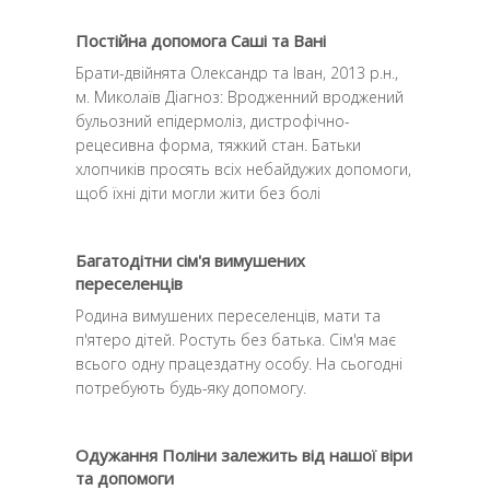
Постійна допомога Саші та Вані
Брати-двійнята Олександр та Іван, 2013 р.н.,
м. Миколаїв Діагноз: Вродженний вроджений
бульозний епідермоліз, дистрофічно-
рецесивна форма, тяжкий стан. Батьки
хлопчиків просять всіх небайдужих допомоги,
щоб їхні діти могли жити без болi
Багатодітни сім'я вимушених
переселенців
Родина вимушених переселенців, мати та
п'ятеро дітей. Ростуть без батька. Сім'я має
всього одну працездатну особу. На сьогодні
потребують будь-яку допомогу.
Одужання Поліни залежить від нашої віри
та допомоги