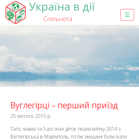
Україна в дії
☰
Спільнота
Вуглегірці – перший приїзд
25 лютого 2015 р.
Тато, мама та 5-ро їхніх діток тікали влітку 2014 з
Вуглегірська в Маріуполь, потім змушені були їхати