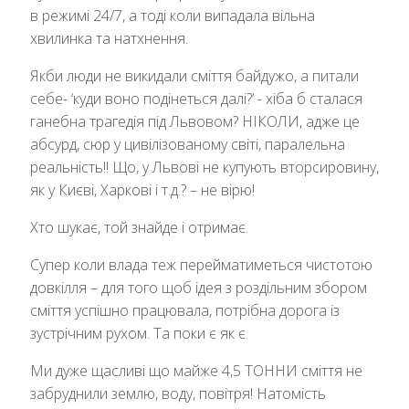
в режимі 24/7, а тоді коли випадала вільна
хвилинка та натхнення.
Якби люди не викидали сміття байдужо, а питали
себе- ‘куди воно подінеться далі?’ - хіба б сталася
ганебна трагедія під Львовом? НІКОЛИ, адже це
абсурд, сюр у цивілізованому світі, паралельна
реальність!! Що, у Львові не купують вторсировину,
як у Києві, Харкові і т.д.? – не вірю!
Хто шукає, той знайде і отримає.
Супер коли влада теж перейматиметься чистотою
довкілля – для того щоб ідея з роздільним збором
сміття успішно працювала, потрібна дорога із
зустрічним рухом. Та поки є як є.
Ми дуже щасливі що майже 4,5 ТОННИ сміття не
забруднили землю, воду, повітря! Натомість