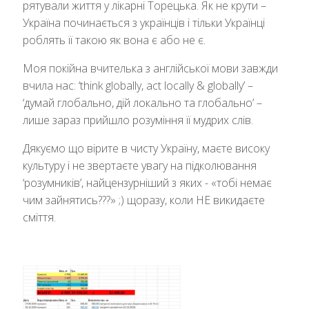
рятували життя у лікарні Торецька. Як не крути –
Україна починається з українців і тільки Українці
роблять її такою як вона є або не є.
Моя покійна вчителька з англійської мови завжди
вчила нас: ‘think globally, act locally & globally’ –
‘думай глобально, дій локально та глобально’ –
лише зараз прийшло розуміння її мудрих слів.
Дякуємо що вірите в чисту Україну, маєте високу
культуру і не звертаєте увагу на підколювання
‘розумників’, найцензурніший з яких - «тобі немає
чим зайнятись???» ;) щоразу, коли НЕ викидаєте
сміття.