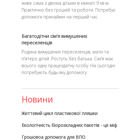
живе сама з двома дітьми в кімнаті 9 кв.м.
Практично без грошей та роботи. Потребує
допомоги принаймні на перший час.
Багатодітни сім'я вимушених
переселенців
Родина вимушених переселенців, мати та
п'ятеро дітей. Ростуть без батька. Сім'я має
всього одну працездатну особу. На сьогодні
потребують будь-яку допомогу.
Новини
Життєвий цикл пластикової пляшки
Екологічність біорозкладних пакетів - це міф
Грошовоа допомога для ВПО