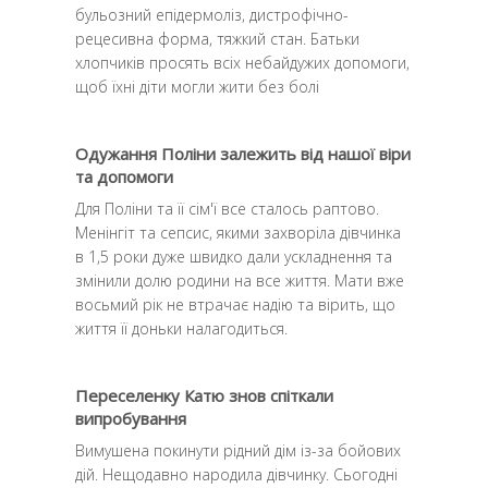
бульозний епідермоліз, дистрофічно-
рецесивна форма, тяжкий стан. Батьки
хлопчиків просять всіх небайдужих допомоги,
щоб їхні діти могли жити без болi
Одужання Поліни залежить від нашої віри
та допомоги
Для Поліни та її сім'ї все сталось раптово.
Менінгіт та сепсис, якими захворіла дівчинка
в 1,5 роки дуже швидко дали ускладнення та
змінили долю родини на все життя. Мати вже
восьмий рік не втрачає надію та вірить, що
життя її доньки налагодиться.
Переселенку Катю знов спіткали
випробування
Вимушена покинути рідний дім із-за бойових
дій. Нещодавно народила дівчинку. Сьогодні