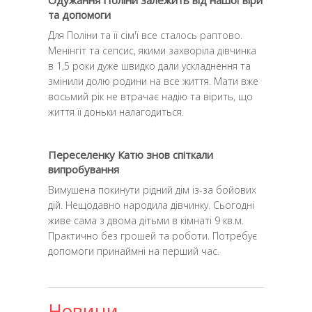
Одужання Поліни залежить від нашої віри
та допомоги
Для Поліни та її сім'ї все сталось раптово.
Менінгіт та сепсис, якими захворіла дівчинка
в 1,5 роки дуже швидко дали ускладнення та
змінили долю родини на все життя. Мати вже
восьмий рік не втрачає надію та вірить, що
життя її доньки налагодиться.
Переселенку Катю знов спіткали
випробування
Вимушена покинути рідний дім із-за бойових
дій. Нещодавно народила дівчинку. Сьогодні
живе сама з двома дітьми в кімнаті 9 кв.м.
Практично без грошей та роботи. Потребує
допомоги принаймні на перший час.
Новини