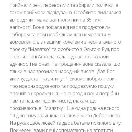
приймали речі, перевозили та збирали полички, а
також приймали відвідувачів. Особливо виділилися
дві родини - мама вагітної жінки на 35 тижні
вагітності. Вона поїхала від нас з продуктовим
набором та всім необхідним для немовляти. Є
домовленість з нашими колегами з неонатального
проекту "Малятко" та особисто з Ольгою Руд, про
пологи. Пані Анжела їхала від нас зі сльозами
вдячності на очах. На прощання вона сказала, що
тільки в нас зрозуміла народний вислів "Дав Бог
дитину, дасть і на дитину". Чекаємо добрих новин
про новонародженого та продовжуємо пошуки
візочків з народження. На сьогодні вони потрібні і
нам та нашим підопічним, і дітлахам, що
проживають в "Малятку". Ще одна родина всього
10 днів тому залишила палаюче місто Дебальцево.
На руках двоє людей та двоє батьків похилого віку.
Принесені вами речі допомагають на втратити