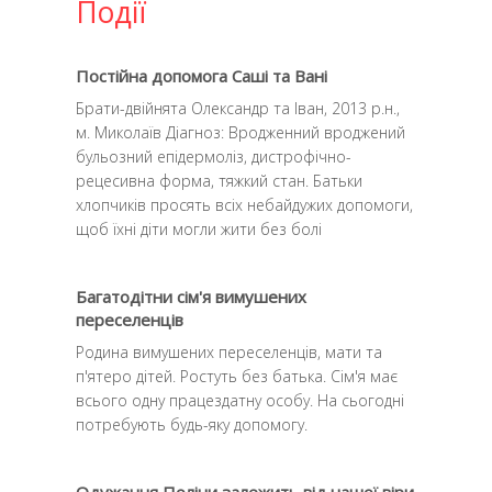
Події
Постійна допомога Саші та Вані
Брати-двійнята Олександр та Іван, 2013 р.н.,
м. Миколаїв Діагноз: Вродженний вроджений
бульозний епідермоліз, дистрофічно-
рецесивна форма, тяжкий стан. Батьки
хлопчиків просять всіх небайдужих допомоги,
щоб їхні діти могли жити без болi
Багатодітни сім'я вимушених
переселенців
Родина вимушених переселенців, мати та
п'ятеро дітей. Ростуть без батька. Сім'я має
всього одну працездатну особу. На сьогодні
потребують будь-яку допомогу.